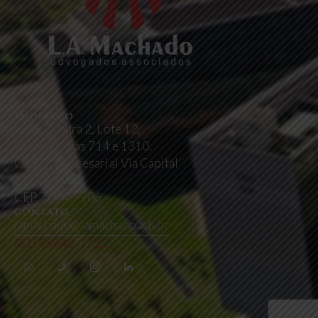
ENDEREÇO
SBN, Quadra 2, Lote 12,
Bloco F, Salas 714 e 1310.
Centro Empresarial Via Capital
Brasília / DF
CEP 70040-906
CONTATO
lamachado@lamachado.adv.br
(61) 99648-1712