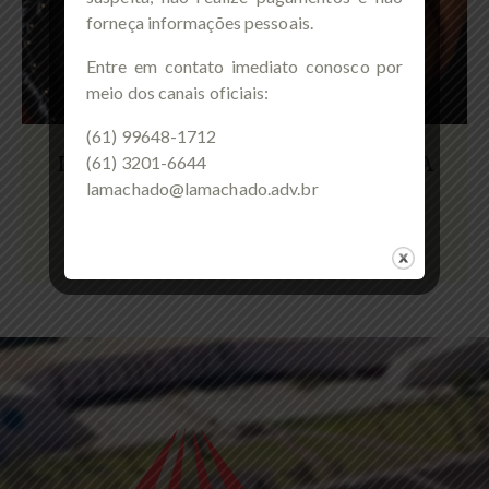
forneça informações pessoais.
Entre em contato imediato conosco por
meio dos canais oficiais:
(61) 99648-1712
DRA. THAIS CRISTINA DE SOUZA
(61) 3201-6644
MIRANDA
lamachado@lamachado.adv.br
Sócia