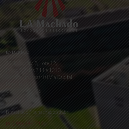
ENDEREÇO
SBN, Quadra 2, Lote 12,
Bloco F, Salas 714 e 1310.
Centro Empresarial Via Capital
Brasília / DF
CEP 70040-906
CONTATO
lamachado@lamachado.adv.br
(61) 99648-1712