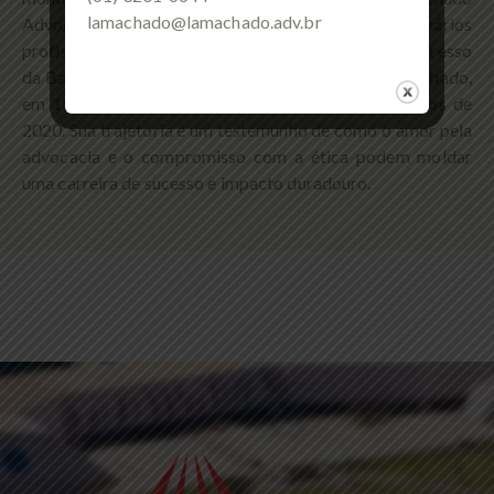
lamachado@lamachado.adv.br
Advogados Associados, contou com a atuação de vários
profissionais competentes e foi fortalecido como ingresso
da Bacharel em Direito Dionea Braga de Toledo Machado,
em 1997, agregando no empreendimento até meados de
2020. Sua trajetória é um testemunho de como o amor pela
advocacia e o compromisso com a ética podem moldar
uma carreira de sucesso e impacto duradouro.