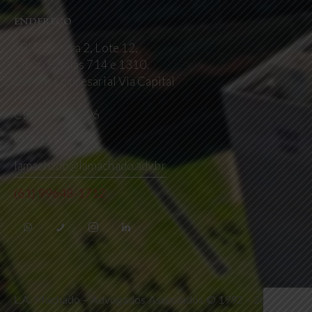
ENDEREÇO
SBN, Quadra 2, Lote 12,
Bloco F, Salas 714 e 1310.
Centro Empresarial Via Capital
Brasília / DF
CEP 70040-906
CONTATO
lamachado@lamachado.adv.br
(61) 99648-1712
L.A. Machado – Advogados Associados © 1992 – 2026.