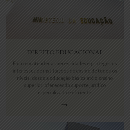
DIREITO EDUCACIONAL
Foco em atender as necessidades e proteger os
interesses de instituições de ensino de todos os
níveis, desde a educação básica até o ensino
superior, oferecendo suporte jurídico
especializado e eficiente.