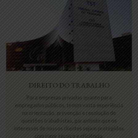
DIREITO DO TRABALHO
Para empresas privadas quanto para
empregados públicos, temos vasta experiência
na orientação, prevenção e resolução de
questões trabalhistas, garantindo que os
interesses de nossos clientes sejam protegidos
com rigor técnico e eficiência.