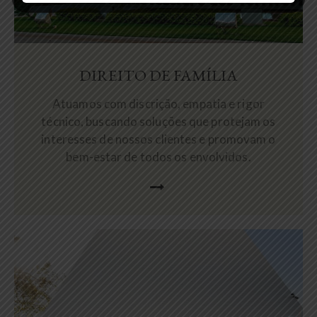
DIREITO DE FAMÍLIA
Atuamos com discrição, empatia e rigor
técnico, buscando soluções que protejam os
interesses de nossos clientes e promovam o
bem-estar de todos os envolvidos.