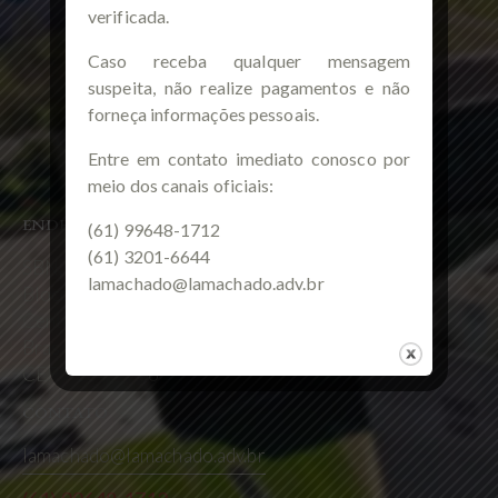
verificada.
Caso receba qualquer mensagem
suspeita, não realize pagamentos e não
forneça informações pessoais.
Entre em contato imediato conosco por
meio dos canais oficiais:
ENDEREÇO
(61) 99648-1712
(61) 3201-6644
SBN, Quadra 2, Lote 12,
lamachado@lamachado.adv.br
Bloco F, Salas 714 e 1310.
Centro Empresarial Via Capital
Brasília / DF
CEP 70040-906
CONTATO
lamachado@lamachado.adv.br