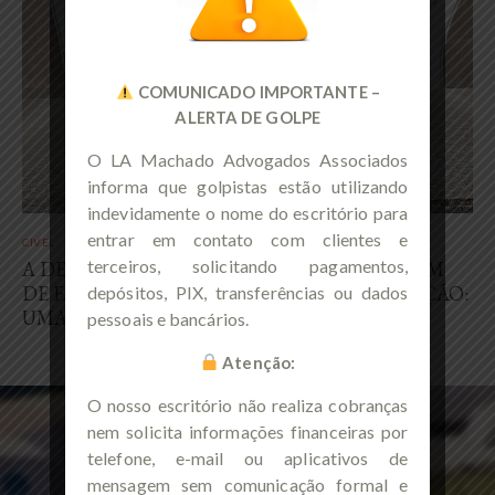
COMUNICADO IMPORTANTE –
ALERTA DE GOLPE
O LA Machado Advogados Associados
informa que golpistas estão utilizando
indevidamente o nome do escritório para
entrar em contato com clientes e
CIVEL
03/07/2025
terceiros, solicitando pagamentos,
A DEFESA DA IMPENHORABILIDADE DO BEM
DE FAMÍLIA EM FACE DA FRAUDE À EXECUÇÃO:
depósitos, PIX, transferências ou dados
UMA TESE NECESSÁRIA
pessoais e bancários.
Atenção:
O nosso escritório não realiza cobranças
nem solicita informações financeiras por
telefone, e-mail ou aplicativos de
mensagem sem comunicação formal e